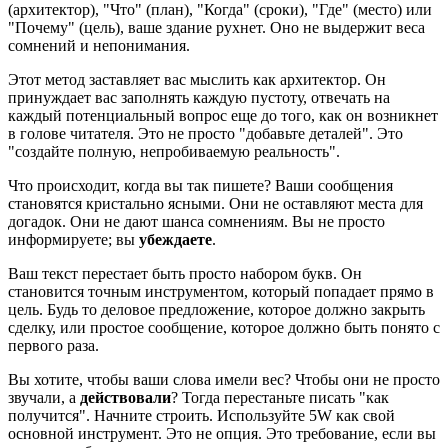
(архитектор), "Что" (план), "Когда" (сроки), "Где" (место) или
"Почему" (цель), ваше здание рухнет. Оно не выдержит веса
сомнений и непонимания.
Этот метод заставляет вас мыслить как архитектор. Он
принуждает вас заполнять каждую пустоту, отвечать на
каждый потенциальный вопрос еще до того, как он возникнет
в голове читателя. Это не просто "добавьте деталей". Это
"создайте полную, непробиваемую реальность".
Что происходит, когда вы так пишете? Ваши сообщения
становятся кристально ясными. Они не оставляют места для
догадок. Они не дают шанса сомнениям. Вы не просто
информируете; вы
убеждаете
.
Ваш текст перестает быть просто набором букв. Он
становится точным инструментом, который попадает прямо в
цель. Будь то деловое предложение, которое должно закрыть
сделку, или простое сообщение, которое должно быть понято с
первого раза.
Вы хотите, чтобы ваши слова имели вес? Чтобы они не просто
звучали, а
действовали
? Тогда перестаньте писать "как
получится". Начните строить. Используйте 5W как свой
основной инструмент. Это не опция. Это требование, если вы