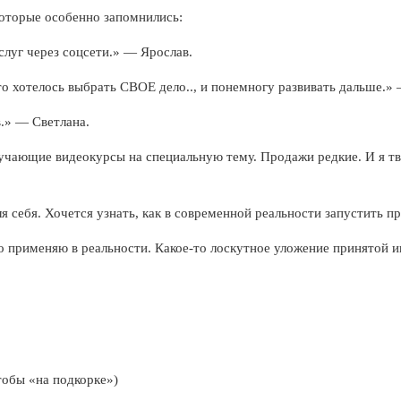
которые особенно запомнились:
слуг через соцсети.» — Ярослав.
о хотелось выбрать СВОЕ дело.., и понемногу развивать дальше.» 
.» — Светлана.
учающие видеокурсы на специальную тему. Продажи редкие. И я тв
я себя. Хочется узнать, как в современной реальности запустить п
ло применяю в реальности. Какое-то лоскутное уложение принятой
тобы «на подкорке»)