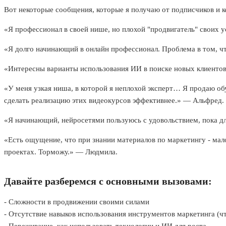
Вот некоторые сообщения, которые я получаю от подписчиков и 
«Я профессионал в своей нише, но плохой "продвигатель" своих у
«Я долго начинающий в онлайн профессионал. Проблема в том, чт
«Интересны варианты использования ИИ в поиске новых клиентов
«У меня узкая ниша, в которой я неплохой эксперт… Я продаю об
сделать реализацию этих видеокурсов эффективнее.» — Альфред.
«Я начинающий, нейросетями пользуюсь с удовольствием, пока дл
«Есть ощущение, что при знании материалов по маркетингу - ма
проектах. Торможу.» — Людмила.
Давайте разберемся с основными вызовами:
- Сложности в продвижении своими силами
- Отсутствие навыков использования инструментов маркетинга (ч
- Переживание, как использовать технологии и ИИ для роста