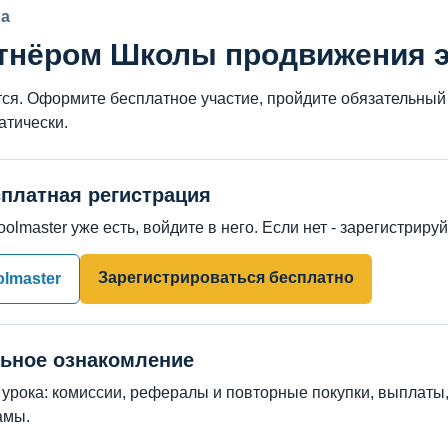
ма
ртнёром Школы продвижения 
тся. Оформите бесплатное участие, пройдите обязательный 
атически.
сплатная регистрация
olmaster уже есть, войдите в него. Если нет - зарегистриру
Зарегистрироваться бесплатно
olmaster
льное ознакомление
урока: комиссии, рефералы и повторные покупки, выплаты,
амы.