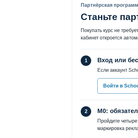
Партнёрская програм
Станьте па
Покупать курс не требуе
кабинет откроется автом
Вход или бе
Если аккаунт Scho
Войти в Scho
M0: обязате
Пройдите четыре 
маркировка рекл